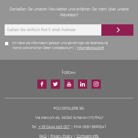
Genießen Sie unseren Newsletter und erfahren Sie mehr über unsere
Aktivitäten!
Ich habe die Information gelesen und genehmige die Bearbeitung
meiner persönlichen Daten (obligatorisch) |
Informationsschrift
Follow:
POLI DISTILLERIE SRL
Via Marconi 46, 36060 Schiavon (VI) ITALY
Tel.
+39 0444 665 007
| P.IVA 02813890247
FAQ
|
Privacy Policy
|
Company Info