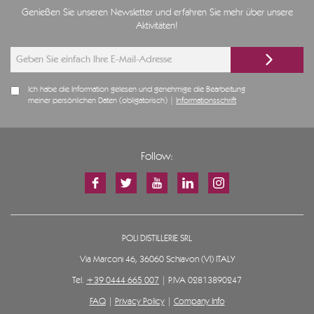
Genießen Sie unseren Newsletter und erfahren Sie mehr über unsere
Aktivitäten!
Ich habe die Information gelesen und genehmige die Bearbeitung
meiner persönlichen Daten (obligatorisch) |
Informationsschrift
Follow:
POLI DISTILLERIE SRL
Via Marconi 46, 36060 Schiavon (VI) ITALY
Tel.
+39 0444 665 007
| P.IVA 02813890247
FAQ
|
Privacy Policy
|
Company Info