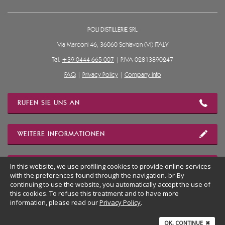
POLI DISTILLERIE SRL
Via Marconi 46, 36060 Schiavon (VI) ITALY
Tel.
+39 0444 665 007
| P.IVA 02813890247
FAQ
|
Privacy Policy
|
Company Info
RUFEN SIE UNS AN
WEITERE INFORMATIONEN
STANDORT ZEIGEN
In this website, we use profiling cookies to provide online services
with the preferences found through the navigation.-br-By
continuing to use the website, you automatically accept the use of
this cookies. To refuse this treatment and to have more
ZUM DESKTOP DER WEBSEITE
information, please read our
Privacy Policy
.
OK, CONTINUE
✖