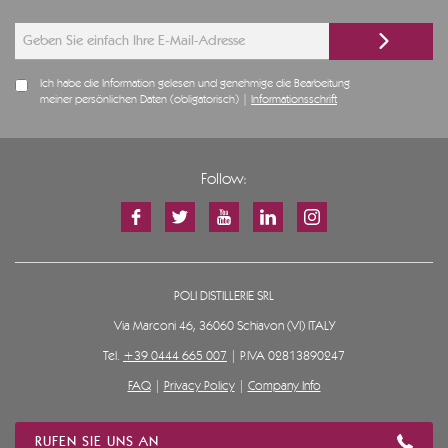
Ich habe die Information gelesen und genehmige die Bearbeitung
meiner persönlichen Daten (obligatorisch) |
Informationsschrift
Follow:
POLI DISTILLERIE SRL
Via Marconi 46, 36060 Schiavon (VI) ITALY
Tel.
+39 0444 665 007
| P.IVA 02813890247
FAQ
|
Privacy Policy
|
Company Info
RUFEN SIE UNS AN