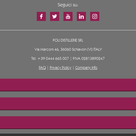
Seguici su:
POLI DISTILLERIE SRL
Via Marconi 46, 36060 Schiavon (VI) ITALY
Tel.
+39 0444 665 007
| P.IVA 02813890247
FAQ
|
Privacy Policy
|
Company Info