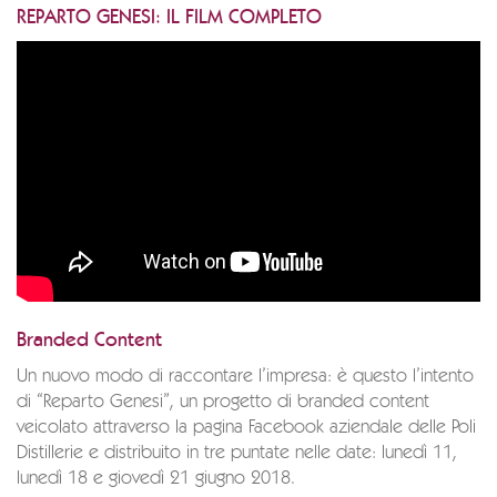
REPARTO GENESI: IL FILM COMPLETO
Branded Content
Un nuovo modo di raccontare l’impresa: è questo l’intento
di “Reparto Genesi”, un progetto di branded content
veicolato attraverso la pagina Facebook aziendale delle Poli
Distillerie e distribuito in tre puntate nelle date: lunedì 11,
lunedì 18 e giovedì 21 giugno 2018.