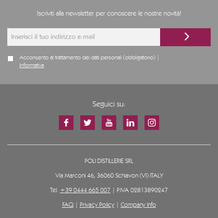
Iscriviti alla newsletter per conoscere le nostre novità!
Acconsento al trattamento dei dati personali (obbligatorio) |
Informativa
Seguici su:
POLI DISTILLERIE SRL
Via Marconi 46, 36060 Schiavon (VI) ITALY
Tel.
+39 0444 665 007
| P.IVA 02813890247
FAQ
|
Privacy Policy
|
Company Info